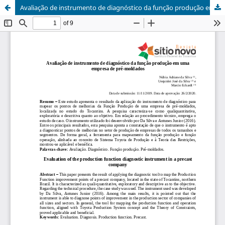
Avaliação de instrumento de diagnóstico da função produção em uma empresa de pré-moldados