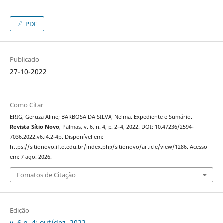
PDF
Publicado
27-10-2022
Como Citar
ERIG, Geruza Aline; BARBOSA DA SILVA, Nelma. Expediente e Sumário.
Revista Sítio Novo
, Palmas, v. 6, n. 4, p. 2–4, 2022. DOI: 10.47236/2594-
7036.2022.v6.i4.2-4p. Disponível em:
https://sitionovo.ifto.edu.br/index.php/sitionovo/article/view/1286. Acesso
em: 7 ago. 2026.
Fomatos de Citação
Edição
v. 6 n. 4: out/dez. 2022