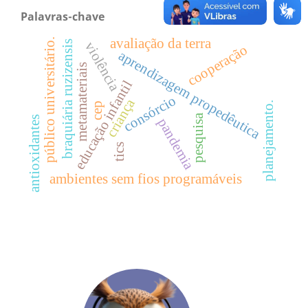
Palavras-chave
avaliação da terra
público universitário.
braquiária ruzizensis
violência
cooperação
aprendizagem propedêutica
metamateriais
educação infantil
consórcio
criança
planejamento.
cep
pesquisa
antioxidantes
pandemia
tics
ambientes sem fios programáveis