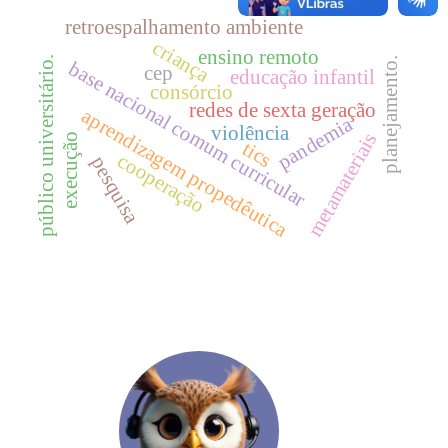
retroespalhamento ambiente
criança
ensino remoto
público universitário.
planejamento.
base nacional comum curricular
cep
educação infantil
consórcio
redes de sexta geração
aprendizagem propedêutica
pandemia
violência
metamateriais
execução
tics
cooperação
pesquisa