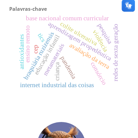
Palavras-chave
base nacional comum curricular
colite ulcerativa
aprendizagem propedêutica
pesquisa
redes de sexta geração
ensino remoto
violência
braquiária ruzizensis
tics
educação infantil
antioxidantes
avaliação da terra
metamateriais
cep
pandemia
consórcio
criança
internet industrial das coisas