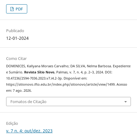
PDF
Publicado
12-01-2024
Como Citar
DOMINICES, Kallyana Moraes Carvalho; DA SILVA, Nelma Barbosa. Expediente
e Sumário.
Revista Sítio Novo
, Palmas, v. 7, n. 4, p. 2–3, 2024. DOI:
10.47236/2594-7036.2023.v7.i4.2-3p. Disponível em:
https://sitionovo.ifto.edu.br/index.php/sitionovo/article/view/1499. Acesso
em: 7 ago. 2026.
Fomatos de Citação
Edição
v. 7 n. 4: out/dez. 2023