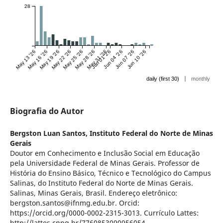
28
May 13 '26
May 16 '26
May 19 '26
May 22 '26
May 25 '26
May 28 '26
May 31 '26
Jun 01 '26
Jun 04 '26
Jun 07 '26
Jun 10 '26
|
daily (first 30)
monthly
Biografia do Autor
Bergston Luan Santos,
Instituto Federal do Norte de Minas
Gerais
Doutor em Conhecimento e Inclusão Social em Educação
pela Universidade Federal de Minas Gerais. Professor de
História do Ensino Básico, Técnico e Tecnológico do Campus
Salinas, do Instituto Federal do Norte de Minas Gerais.
Salinas, Minas Gerais, Brasil. Endereço eletrônico:
bergston.santos@ifnmg.edu.br. Orcid:
https://orcid.org/0000-0002-2315-3013. Currículo Lattes:
http://lattes.cnpq.br/7760853090956054.