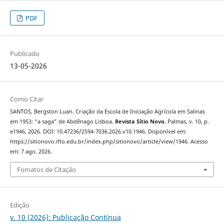
PDF
Publicado
13-05-2026
Como Citar
SANTOS, Bergston Luan. Criação da Escola de Iniciação Agrícola em Salinas
em 1953: “a saga” de Abdênago Lisboa.
Revista Sítio Novo
, Palmas, v. 10, p.
e1946, 2026. DOI: 10.47236/2594-7036.2026.v10.1946. Disponível em:
https://sitionovo.ifto.edu.br/index.php/sitionovo/article/view/1946. Acesso
em: 7 ago. 2026.
Fomatos de Citação
Edição
v. 10 (2026): Publicação Contínua