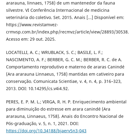
ararauna, linnaes, 1758) de um mantenedor da fauna
silvestre. VI Conferência Internacional de medicina
veterinária do coletivo. Set. 2015. Anais [...] Disponível em:
https://www.revistamvez-
crmvsp.com.br/index.php/recmvz/article/view/28893/30538.
Acesso em: 29 out. 2025.
LOCATELLI, A. C.; WRUBLACK, S. C.; BASILE, L. F.;
NASCIMENTO, A. F.; BERBER, G. C. M.; BERBER, R. C. de A.
Comportamento reprodutivo e materno de araras Canindé
(Ara ararauna Linnaeus, 1758) mantidas em cativeiro para
conservação. Comunicata Scientiae, v. 4, n. 4, p. 316–323,
2013. DOI: 10.14295/cs.v4i4.92.
PERES, E. P. M. L.; VIRGA, R. H. P. Enriquecimento ambiental
para diminuição do estresse em arara canindé (Ara
ararauna, Linnaeus, 1758). Anais do Encontro Nacional de
Pós-graduação, v. 5, n. 1, 2021. DOI:
https://doi.org/10.34188/bjaerv5n3-043