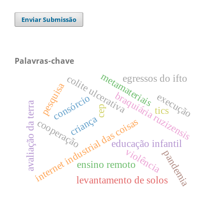
Enviar Submissão
Palavras-chave
metamateriais
colite ulcerativa
egressos do ifto
pesquisa
braquiária ruzizensis
execução
consórcio
avaliação da terra
cep
tics
criança
internet industrial das coisas
cooperação
educação infantil
violência
pandemia
ensino remoto
levantamento de solos