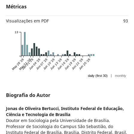
Métricas
Visualizações em PDF
93
13
May 28 '26
May 31 '26
Jun 01 '26
Jun 04 '26
Jun 07 '26
Jun 10 '26
Jun 13 '26
Jun 16 '26
Jun 19 '26
Jun 22 '26
Jun 25 '26
|
daily (first 30)
monthly
Biografia do Autor
Jonas de Oliveira Bertucci,
Instituto Federal de Educação,
Ciência e Tecnologia de Brasília
Doutor em Sociologia pela Universidade de Brasília.
Professor de Sociologia do Campus São Sebastião, do
Instituto Federal de Brasília. Brasília, Distrito Federal, Brasil.