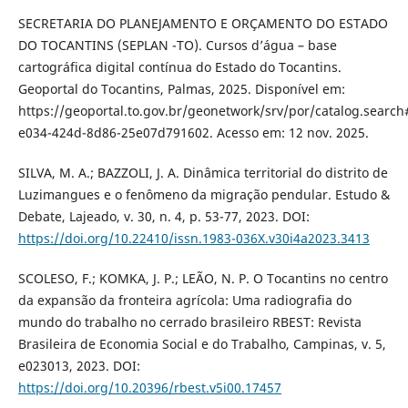
SECRETARIA DO PLANEJAMENTO E ORÇAMENTO DO ESTADO
DO TOCANTINS (SEPLAN -TO). Cursos d’água – base
cartográfica digital contínua do Estado do Tocantins.
Geoportal do Tocantins, Palmas, 2025. Disponível em:
https://geoportal.to.gov.br/geonetwork/srv/por/catalog.searc
e034-424d-8d86-25e07d791602. Acesso em: 12 nov. 2025.
SILVA, M. A.; BAZZOLI, J. A. Dinâmica territorial do distrito de
Luzimangues e o fenômeno da migração pendular. Estudo &
Debate, Lajeado, v. 30, n. 4, p. 53-77, 2023. DOI:
https://doi.org/10.22410/issn.1983-036X.v30i4a2023.3413
SCOLESO, F.; KOMKA, J. P.; LEÃO, N. P. O Tocantins no centro
da expansão da fronteira agrícola: Uma radiografia do
mundo do trabalho no cerrado brasileiro RBEST: Revista
Brasileira de Economia Social e do Trabalho, Campinas, v. 5,
e023013, 2023. DOI:
https://doi.org/10.20396/rbest.v5i00.17457