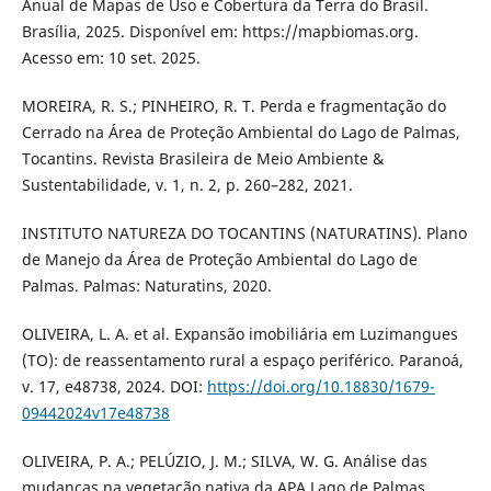
Anual de Mapas de Uso e Cobertura da Terra do Brasil.
Brasília, 2025. Disponível em: https://mapbiomas.org.
Acesso em: 10 set. 2025.
MOREIRA, R. S.; PINHEIRO, R. T. Perda e fragmentação do
Cerrado na Área de Proteção Ambiental do Lago de Palmas,
Tocantins. Revista Brasileira de Meio Ambiente &
Sustentabilidade, v. 1, n. 2, p. 260–282, 2021.
INSTITUTO NATUREZA DO TOCANTINS (NATURATINS). Plano
de Manejo da Área de Proteção Ambiental do Lago de
Palmas. Palmas: Naturatins, 2020.
OLIVEIRA, L. A. et al. Expansão imobiliária em Luzimangues
(TO): de reassentamento rural a espaço periférico. Paranoá,
v. 17, e48738, 2024. DOI:
https://doi.org/10.18830/1679-
09442024v17e48738
OLIVEIRA, P. A.; PELÚZIO, J. M.; SILVA, W. G. Análise das
mudanças na vegetação nativa da APA Lago de Palmas.