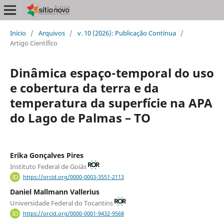
Início
/
Arquivos
/
v. 10 (2026): Publicação Contínua
/
Artigo Científico
Dinâmica espaço-temporal do uso
e cobertura da terra e da
temperatura da superfície na APA
do Lago de Palmas – TO
Erika Gonçalves Pires
Instituto Federal de Goiás
https://orcid.org/0000-0003-3551-2113
Daniel Mallmann Vallerius
Universidade Federal do Tocantins
https://orcid.org/0000-0001-9432-9568