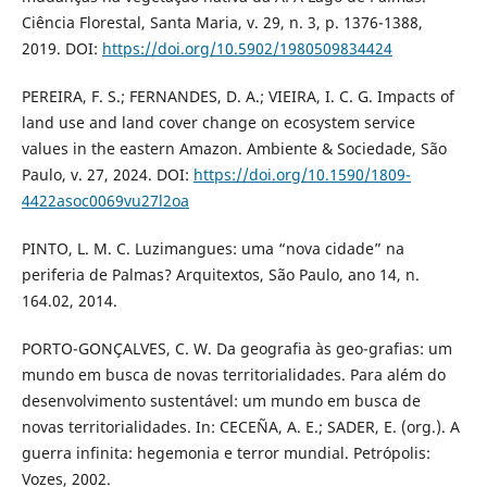
Ciência Florestal, Santa Maria, v. 29, n. 3, p. 1376-1388,
2019. DOI:
https://doi.org/10.5902/1980509834424
PEREIRA, F. S.; FERNANDES, D. A.; VIEIRA, I. C. G. Impacts of
land use and land cover change on ecosystem service
values in the eastern Amazon. Ambiente & Sociedade, São
Paulo, v. 27, 2024. DOI:
https://doi.org/10.1590/1809-
4422asoc0069vu27l2oa
PINTO, L. M. C. Luzimangues: uma “nova cidade” na
periferia de Palmas? Arquitextos, São Paulo, ano 14, n.
164.02, 2014.
PORTO-GONÇALVES, C. W. Da geografia às geo-grafias: um
mundo em busca de novas territorialidades. Para além do
desenvolvimento sustentável: um mundo em busca de
novas territorialidades. In: CECEÑA, A. E.; SADER, E. (org.). A
guerra infinita: hegemonia e terror mundial. Petrópolis:
Vozes, 2002.