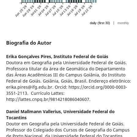
Jun 25 '26
Jun 28 '26
Jul 01 '26
Jul 04 '26
Jul 07 '26
Jul 10 '26
Jul 13 '26
Jul 16 '26
Jul 19 '26
Jul 22 '26
|
daily (first 30)
monthly
Biografia do Autor
Erika Gonçalves Pires,
Instituto Federal de Goiás
Doutora em Geografia pela Universidade Federal de Goiás.
Professora titular da área de Geomática do Departamento
das Áreas Acadêmicas III do Campus Goiânia, do Instituto
Federal de Goiás. Goiânia, Goiás, Brasil. Endereço eletrônico:
erika.pires@ifg.edu.br. Orcid: https://orcid.org/0000-0003-
3551-2113. Currículo Lattes:
http://lattes.cnpq.br/9814218086040607.
Daniel Mallmann Vallerius,
Universidade Federal do
Tocantins
Doutor em Geografia pela Universidade Federal de Goiás.
Professor do Colegiado dos Cursos de Geografia do Campus
de Porto Nacional, da Universidade Federal do Tocantins.