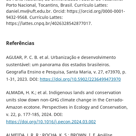
Porto Nacional, Tocantins, Brasil. Currículo Lattes:
daniel.mv@uft.edu.br. Orcid: https://orcid.org/0000-0001-
9432-9568. Currículo Lattes:
https://lattes.cnpq.br/4026328542877017.
Referências
AGUIAR, P. C. B. et al. Urbanização e desenvolvimento
sustentável: um panorama dos estados brasileiros.
Geografia Ensino e Pesquisa, Santa Maria, v. 27, e73970, p.
1-31, 2023. DOI:
https://doi.org/10.5902/2236499473970
ALMADA, H. K.; et al. Indigenous lands and conservation
units slow down non-GHG climate change in the Cerrado-
Amazon ecotone. Perspectives in Ecology and Conservation,
v. 22, p. 177-185, 2024. DOI:
https://doi.org/10.1016/j.pecon.2024.03.002
ALMEIDA, J. R. R.; ROCHA, K. S.; BROWN, I. F. Análise