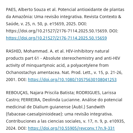
PAES, Alberto Souza et al. Potencial antioxidante de plantas
da Amazônia: Uma revisão integrativa. Revista Contexto &
Saúde, v. 25, n. 50, p. e15659, 2025. DOI:
https://doi.org/10.21527/2176-7114.2025.50.15659. DOI:
https://doi.org/10.21527/2176-7114.2025.50.15659
RASHID, Mohammad. A. et al. HIV-inhibitory natural
products part 61 - Absolute stereochemistry and anti-HIV
activity of minquartynoic acid, a polyacetylene from
Ochanostachys amentacea. Nat. Prod. Lett., v. 15, p. 21-26,
2001. DOI:
https://doi.org/10.1080/10575630108041253
REBOUÇAS, Najara Priscila Batista; RODRIGUES, Larissa
Castro; FERREIRA, Deolinda Lucianne. Análise do potencial
medicinal de Dialium guianense (Aubl.) Sandwith
(fabaceae-caesalpinioideae): uma revisão integrativa.
Contribuciones a las ciencias sociales, v. 17, n. 9, p. e10935,
2024. DOI:
https://doi.org/10.55905/revconv.17n.9-331