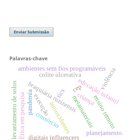
Enviar Submissão
Palavras-chave
ambientes sem fios programáveis
violência
colite ulcerativa
educação infantil
braquiária ruzizensis
levantamento de solos
cep
tics
pandemia
criança
Ética em pesquisa
execução
ensino remoto
metamateriais
antioxidantes
consórcio
planejamento.
digitais influencers