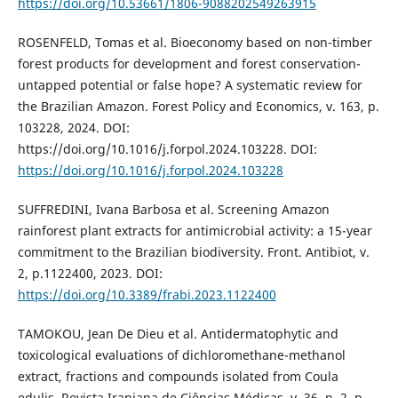
https://doi.org/10.53661/1806-9088202549263915
ROSENFELD, Tomas et al. Bioeconomy based on non-timber
forest products for development and forest conservation-
untapped potential or false hope? A systematic review for
the Brazilian Amazon. Forest Policy and Economics, v. 163, p.
103228, 2024. DOI:
https://doi.org/10.1016/j.forpol.2024.103228. DOI:
https://doi.org/10.1016/j.forpol.2024.103228
SUFFREDINI, Ivana Barbosa et al. Screening Amazon
rainforest plant extracts for antimicrobial activity: a 15-year
commitment to the Brazilian biodiversity. Front. Antibiot, v.
2, p.1122400, 2023. DOI:
https://doi.org/10.3389/frabi.2023.1122400
TAMOKOU, Jean De Dieu et al. Antidermatophytic and
toxicological evaluations of dichloromethane-methanol
extract, fractions and compounds isolated from Coula
edulis. Revista Iraniana de Ciências Médicas, v. 36, n. 2, p.