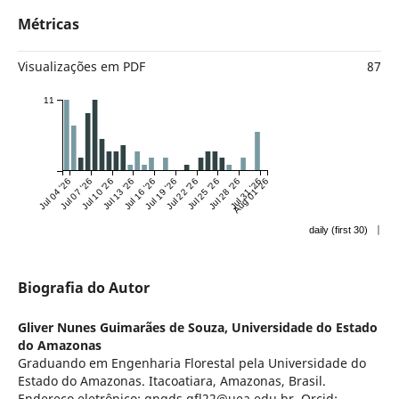
Métricas
Visualizações em PDF
87
11
Jul 04 '26
Jul 07 '26
Jul 10 '26
Jul 13 '26
Jul 16 '26
Jul 19 '26
Jul 22 '26
Jul 25 '26
Jul 28 '26
Jul 31 '26
Aug 01 '26
|
daily (first 30)
Biografia do Autor
Gliver Nunes Guimarães de Souza,
Universidade do Estado
do Amazonas
Graduando em Engenharia Florestal pela Universidade do
Estado do Amazonas. Itacoatiara, Amazonas, Brasil.
Endereço eletrônico: gngds.gfl22@uea.edu.br. Orcid: