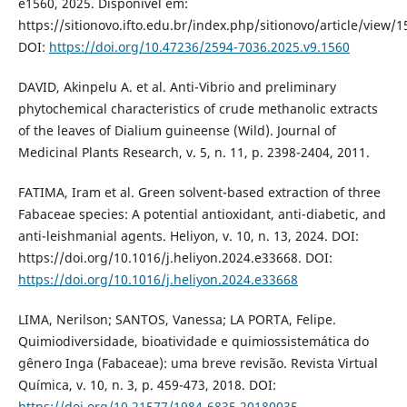
e1560, 2025. Disponível em:
https://sitionovo.ifto.edu.br/index.php/sitionovo/article/view/1
DOI:
https://doi.org/10.47236/2594-7036.2025.v9.1560
DAVID, Akinpelu A. et al. Anti-Vibrio and preliminary
phytochemical characteristics of crude methanolic extracts
of the leaves of Dialium guineense (Wild). Journal of
Medicinal Plants Research, v. 5, n. 11, p. 2398-2404, 2011.
FATIMA, Iram et al. Green solvent-based extraction of three
Fabaceae species: A potential antioxidant, anti-diabetic, and
anti-leishmanial agents. Heliyon, v. 10, n. 13, 2024. DOI:
https://doi.org/10.1016/j.heliyon.2024.e33668. DOI:
https://doi.org/10.1016/j.heliyon.2024.e33668
LIMA, Nerilson; SANTOS, Vanessa; LA PORTA, Felipe.
Quimiodiversidade, bioatividade e quimiossistemática do
gênero Inga (Fabaceae): uma breve revisão. Revista Virtual
Química, v. 10, n. 3, p. 459-473, 2018. DOI:
https://doi.org/10.21577/1984-6835.20180035