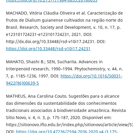
MACHADO, Vitória Cláudia Oliveira et al. Caracterização de
frutos de Dialium guianense cultivados na região norte do
Brasil. Research, Society and Development, v. 10, n. 17, p.
e123101724231-e123101724231, 2021. DOI:
http://dx.doi.org/10.33448/rsd-v10i17.24231. DOI:
https://doi.org/10.33448/rsd-v10i17.24231
MAHATO, Shashi B.; SEN, Sucharita. Advances in
triterpenoid research, 1990–1994. Phytochemistry, v. 44, n.
7, p. 1185-1236, 1997. DOI:
https://doi.org/10.1016/S0031-
9422(96)00639-5
MATHEUS, Ana Carolina Couto. Sugestões para o alcance
das dimensões da sustentabilidade dos conhecimentos
tradicionais associados à biodiversidade amazônica. Revista
Sítio Novo, v. 4, n. 3, p. 175-187, 2020. Disponível em:
https://sitionovo.ifto.edu.br/index.php/sitionovo/article/view/5
DOI:
https://doi.org/10.47236/2594-7036.2020.v4.i3.175-