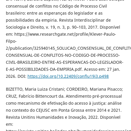
consensual de conflitos no Código de Processo Civil
brasileiro: entre as esperanças do legislador e as
possibilidades da empiria. Revista Interdisciplinar de
Sociologia e Direito, v. 19, n. 3, p. 90–103, 2017. Disponível
em: https://www.researchgate.net/profile/Klever-Paulo-
Filpo-
2/publication/325940145_SOLUCAO_CONSENSUAL_DE_CONFLIT
CONSENSUAL-DE-CONFLITOS-NO-CODIGO-DE-PROCESSO-
CIVIL-BRASILEIRO-ENTRE-AS-ESPERANCAS-DO-LEGISLADOR-
E-AS-POSSIBILIDADES-DA-EMPIRIA.pdf. Acesso em: 27 jan.
2026. DOI:
https://doi.org/10.22409/conflu19i3.p498
BIZETTO, Maria Luiza Cristani; CORDEIRO, Mariana Pisacco;
CRUZ, Fabrício Bittencourt da. Atendimento pré-processual
como mecanismo de efetivação do acesso à justiça: análise
no contexto do CEJUSC em Ponta Grossa entre 2014 e 2021.
Revista Unitins Humanidades e Inovação, 2022. Disponível
em: