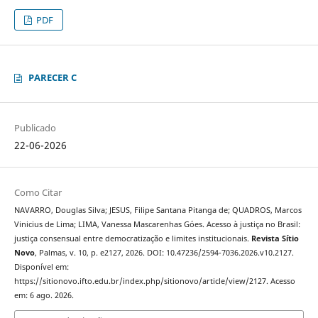
PDF
PARECER C
Publicado
22-06-2026
Como Citar
NAVARRO, Douglas Silva; JESUS, Filipe Santana Pitanga de; QUADROS, Marcos
Vinicius de Lima; LIMA, Vanessa Mascarenhas Góes. Acesso à justiça no Brasil:
justiça consensual entre democratização e limites institucionais.
Revista Sítio
Novo
, Palmas, v. 10, p. e2127, 2026. DOI: 10.47236/2594-7036.2026.v10.2127.
Disponível em:
https://sitionovo.ifto.edu.br/index.php/sitionovo/article/view/2127. Acesso
em: 6 ago. 2026.