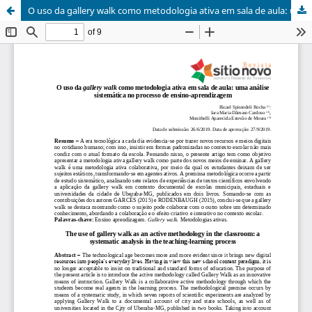
O uso da gallery walk como metodologia ativa em sala de aula: uma análise sistemática no processo de ensino-aprendizagem