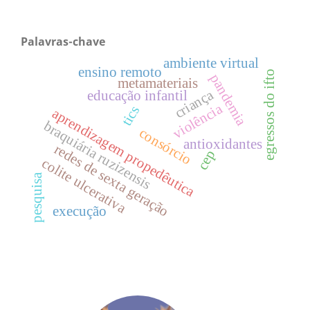
Palavras-chave
ambiente virtual
ensino remoto
egressos do ifto
pandemia
metamateriais
criança
educação infantil
violência
tics
aprendizagem propedêutica
braquiária ruzizensis
consórcio
antioxidantes
redes de sexta geração
cep
colite ulcerativa
pesquisa
execução