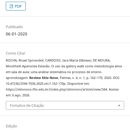
PDF
Publicado
06-01-2020
Como Citar
ROCHA, Ricael Spirandeli; CARDOSO, Iara Maria Dâmaso; DE MOURA,
Monithelli Aparecida Estevão. O uso da gallery walk como metodologia ativa
em sala de aula: uma análise sistemática no processo de ensino-
aprendizagem.
Revista Sítio Novo
, Palmas, v. 4, n. 1, p. 162–170, 2020. DOI:
10.47236/2594-7036.2020.v4.i1.162-170p. Disponível em:
https://sitionovo.ifto.edu.br/index.php/sitionovo/article/view/344. Acesso
em: 6 ago. 2026.
Fomatos de Citação
Edição