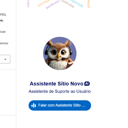
cooperação
execução
pandemia
OPES,
vo
,
ível
tionov
.