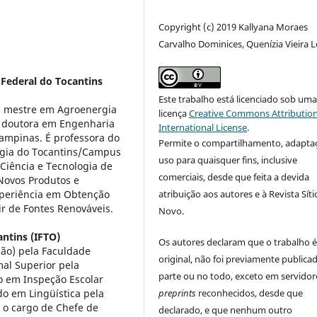
Copyright (c) 2019 Kallyana Moraes
Carvalho Dominices, Quenízia Vieira 
 Federal do Tocantins
Este trabalho está licenciado sob um
, mestre em Agroenergia
licença
Creative Commons Attribution
e doutora em Engenharia
International License
.
ampinas. É professora do
Permite o compartilhamento, adapta
logia do Tocantins/Campus
uso para quaisquer fins, inclusive
Ciência e Tecnologia de
comerciais, desde que feita a devida
Novos Produtos e
atribuição aos autores e à Revista Síti
xperiência em Obtenção
ir de Fontes Renováveis.
Novo.
antins (IFTO)
Os autores declaram que o trabalho 
ão) pela Faculdade
original, não foi previamente public
al Superior pela
parte ou no todo, exceto em servidor
ão em Inspeção Escolar
preprints
reconhecidos, desde que
do em Lingüística pela
u o cargo de Chefe de
declarado, e que nenhum outro