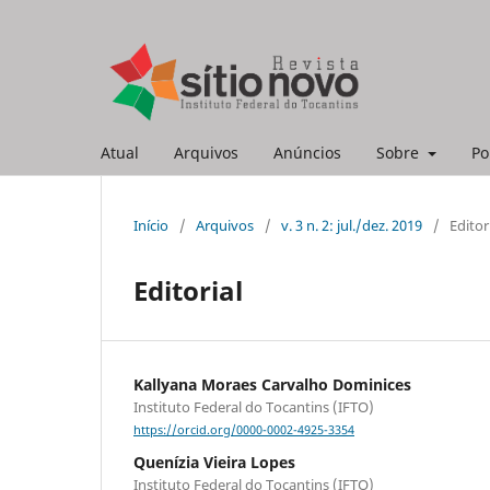
Atual
Arquivos
Anúncios
Sobre
Po
Início
/
Arquivos
/
v. 3 n. 2: jul./dez. 2019
/
Editor
Editorial
Kallyana Moraes Carvalho Dominices
Instituto Federal do Tocantins (IFTO)
https://orcid.org/0000-0002-4925-3354
Quenízia Vieira Lopes
Instituto Federal do Tocantins (IFTO)