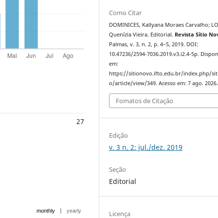
Como Citar
DOMINICES, Kallyana Moraes Carvalho; L
Quenízia Vieira. Editorial.
Revista Sítio No
Palmas, v. 3, n. 2, p. 4–5, 2019. DOI:
10.47236/2594-7036.2019.v3.i2.4-5p. Dispon
em:
https://sitionovo.ifto.edu.br/index.php/si
o/article/view/349. Acesso em: 7 ago. 2026
Fomatos de Citação
27
Edição
v. 3 n. 2: jul./dez. 2019
Seção
Editorial
|
monthly
yearly
Licença