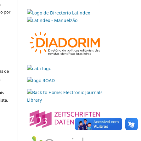
á
ão por
e
e
as de
.
is
ista,