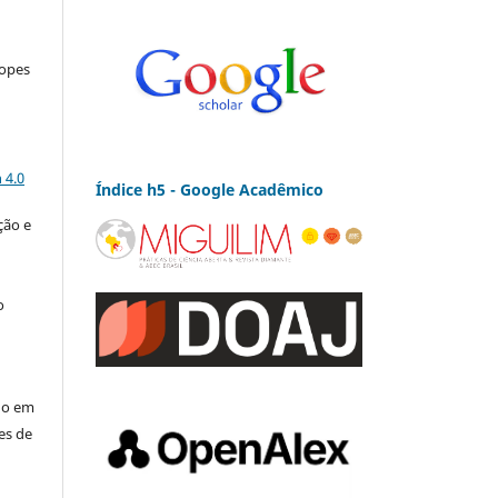
Lopes
a
 4.0
Índice h5 - Google Acadêmico
ção e
o
é
ado em
es de