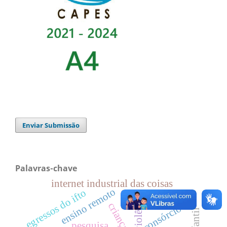
Enviar Submissão
Palavras-chave
internet industrial das coisas
ensino remoto
egressos do ifto
violência
criança
consórcio
pesquisa