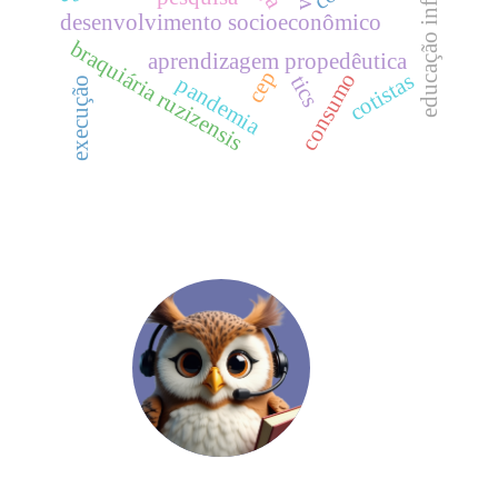
educação infantil
desenvolvimento socioeconômico
braquiária ruzizensis
aprendizagem propedêutica
cep
consumo
cotistas
tics
pandemia
execução