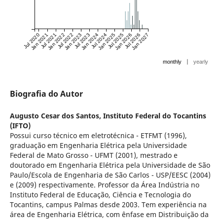
Jul 2020
Jan 2021
Jul 2021
Jan 2022
Jul 2022
Jan 2023
Jul 2023
Jan 2024
Jul 2024
Jan 2025
Jul 2025
Jan 2026
Jul 2026
Jan 2027
|
monthly
yearly
Biografia do Autor
Augusto Cesar dos Santos,
Instituto Federal do Tocantins
(IFTO)
Possui curso técnico em eletrotécnica - ETFMT (1996),
graduação em Engenharia Elétrica pela Universidade
Federal de Mato Grosso - UFMT (2001), mestrado e
doutorado em Engenharia Elétrica pela Universidade de São
Paulo/Escola de Engenharia de São Carlos - USP/EESC (2004)
e (2009) respectivamente. Professor da Área Indústria no
Instituto Federal de Educação, Ciência e Tecnologia do
Tocantins, campus Palmas desde 2003. Tem experiência na
área de Engenharia Elétrica, com ênfase em Distribuição da