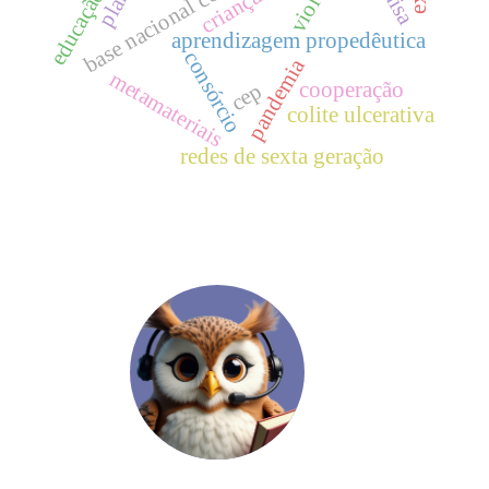
criança
aprendizagem propedêutica
consórcio
pandemia
metamateriais
cooperação
cep
colite ulcerativa
redes de sexta geração