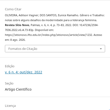
Como Citar
OLIVEIRA, Adilson Vagner; DOS SANTOS, Eunice Ramalho. Gênero e Trabalho:
notas sobre alguns desafios da modernidade para a liderança feminina.
Revista Sítio Novo
, Palmas, v. 6, n. 4, p. 73–83, 2022. DOI: 10.47236/2594-
7036.2022.v6.i4.73-83p. Disponível em:
https://sitionovo.ifto.edu.br/index.php/sitionovo/article/view/1232. Acesso
em: 8 ago. 2026.
Fomatos de Citação
Edição
v. 6 n. 4: out/dez. 2022
Seção
Artigo Científico
Licença