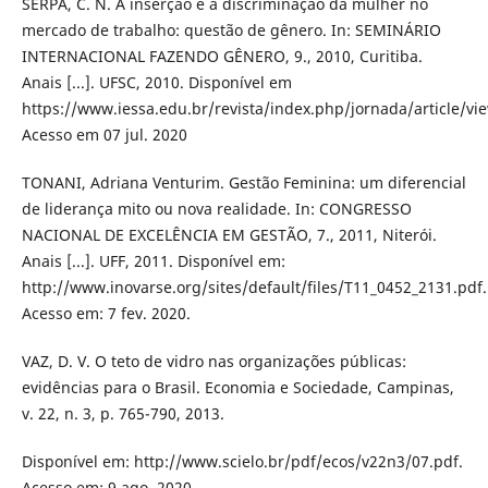
SERPA, C. N. A inserção e a discriminação da mulher no
mercado de trabalho: questão de gênero. In: SEMINÁRIO
INTERNACIONAL FAZENDO GÊNERO, 9., 2010, Curitiba.
Anais [...]. UFSC, 2010. Disponível em
https://www.iessa.edu.br/revista/index.php/jornada/article/vi
Acesso em 07 jul. 2020
TONANI, Adriana Venturim. Gestão Feminina: um diferencial
de liderança mito ou nova realidade. In: CONGRESSO
NACIONAL DE EXCELÊNCIA EM GESTÃO, 7., 2011, Niterói.
Anais [...]. UFF, 2011. Disponível em:
http://www.inovarse.org/sites/default/files/T11_0452_2131.pdf.
Acesso em: 7 fev. 2020.
VAZ, D. V. O teto de vidro nas organizações públicas:
evidências para o Brasil. Economia e Sociedade, Campinas,
v. 22, n. 3, p. 765-790, 2013.
Disponível em: http://www.scielo.br/pdf/ecos/v22n3/07.pdf.
Acesso em: 9 ago. 2020.