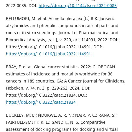
2022-0085. DOI:
https://doi.org/10.2144/fsoa-2022-0085
BELLUMORI, M. et al. Acmella oleracea (L.) R.K. Jansen:
alkylamides and phenolic compounds in aerial parts and
roots of in vitro seedlings. Journal of Pharmaceutical and
Biomedical Analysis, [s. l.], v. 220, art. 114991, 2022. DOI:
https://doi.org/10.1016/j.jpba.2022.114991. DOI:
https://doi.org/10.1016/j.jpba.2022.114991
BRAY, F. et al. Global cancer statistics 2022: GLOBOCAN
estimates of incidence and mortality worldwide for 36
cancers in 185 countries. CA: A Cancer Journal for Clinicians,
Hoboken, v. 74, n. 3, p. 229-263, 2024. DOI:
https://doi.org/10.3322/caac.21834. DOI:
https://doi.org/10.3322/caac.21834
BUCKLEY, M. E.; NDUKWE, A. R. N.; NAIR, P. C.; RANA, S.;
FAIRFULL-SMITH, K. E.; GANDHI, N. S. Comparative
assessment of docking programs for docking and virtual