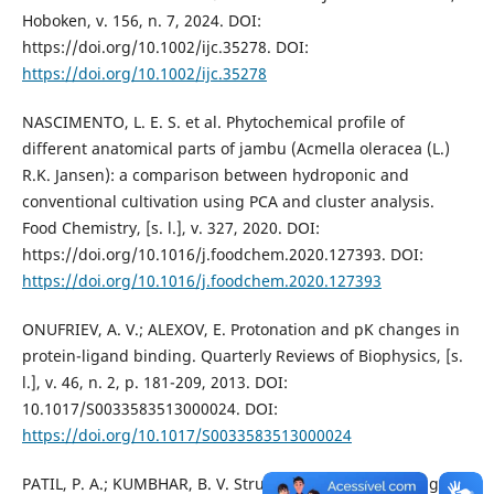
Hoboken, v. 156, n. 7, 2024. DOI:
https://doi.org/10.1002/ijc.35278. DOI:
https://doi.org/10.1002/ijc.35278
NASCIMENTO, L. E. S. et al. Phytochemical profile of
different anatomical parts of jambu (Acmella oleracea (L.)
R.K. Jansen): a comparison between hydroponic and
conventional cultivation using PCA and cluster analysis.
Food Chemistry, [s. l.], v. 327, 2020. DOI:
https://doi.org/10.1016/j.foodchem.2020.127393. DOI:
https://doi.org/10.1016/j.foodchem.2020.127393
ONUFRIEV, A. V.; ALEXOV, E. Protonation and pK changes in
protein-ligand binding. Quarterly Reviews of Biophysics, [s.
l.], v. 46, n. 2, p. 181-209, 2013. DOI:
10.1017/S0033583513000024. DOI:
https://doi.org/10.1017/S0033583513000024
PATIL, P. A.; KUMBHAR, B. V. Structure based drug design