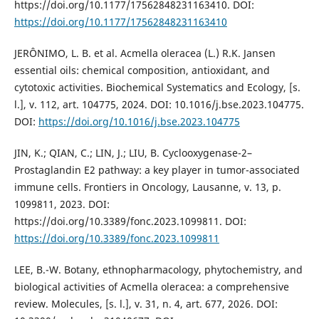
https://doi.org/10.1177/17562848231163410. DOI:
https://doi.org/10.1177/17562848231163410
JERÔNIMO, L. B. et al. Acmella oleracea (L.) R.K. Jansen
essential oils: chemical composition, antioxidant, and
cytotoxic activities. Biochemical Systematics and Ecology, [s.
l.], v. 112, art. 104775, 2024. DOI: 10.1016/j.bse.2023.104775.
DOI:
https://doi.org/10.1016/j.bse.2023.104775
JIN, K.; QIAN, C.; LIN, J.; LIU, B. Cyclooxygenase-2–
Prostaglandin E2 pathway: a key player in tumor-associated
immune cells. Frontiers in Oncology, Lausanne, v. 13, p.
1099811, 2023. DOI:
https://doi.org/10.3389/fonc.2023.1099811. DOI:
https://doi.org/10.3389/fonc.2023.1099811
LEE, B.-W. Botany, ethnopharmacology, phytochemistry, and
biological activities of Acmella oleracea: a comprehensive
review. Molecules, [s. l.], v. 31, n. 4, art. 677, 2026. DOI: