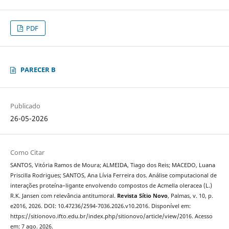
PDF
PARECER B
Publicado
26-05-2026
Como Citar
SANTOS, Vitória Ramos de Moura; ALMEIDA, Tiago dos Reis; MACEDO, Luana
Priscilla Rodrigues; SANTOS, Ana Lívia Ferreira dos. Análise computacional de
interações proteína–ligante envolvendo compostos de Acmella oleracea (L.)
R.K. Jansen com relevância antitumoral.
Revista Sítio Novo
, Palmas, v. 10, p.
e2016, 2026. DOI: 10.47236/2594-7036.2026.v10.2016. Disponível em:
https://sitionovo.ifto.edu.br/index.php/sitionovo/article/view/2016. Acesso
em: 7 ago. 2026.