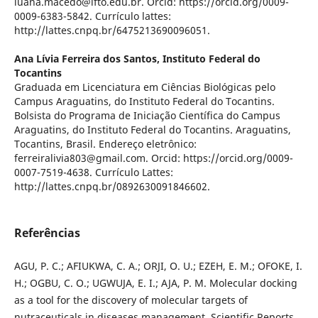
luana.macedo@ifto.edu.br. Orcid: https://orcid.org/0009-
0009-6383-5842. Currículo lattes:
http://lattes.cnpq.br/6475213690096051.
Ana Lívia Ferreira dos Santos,
Instituto Federal do
Tocantins
Graduada em Licenciatura em Ciências Biológicas pelo
Campus Araguatins, do Instituto Federal do Tocantins.
Bolsista do Programa de Iniciação Científica do Campus
Araguatins, do Instituto Federal do Tocantins. Araguatins,
Tocantins, Brasil. Endereço eletrônico:
ferreiralivia803@gmail.com. Orcid: https://orcid.org/0009-
0007-7519-4638. Currículo Lattes:
http://lattes.cnpq.br/0892630091846602.
Referências
AGU, P. C.; AFIUKWA, C. A.; ORJI, O. U.; EZEH, E. M.; OFOKE, I.
H.; OGBU, C. O.; UGWUJA, E. I.; AJA, P. M. Molecular docking
as a tool for the discovery of molecular targets of
nutraceuticals in diseases management. Scientific Reports,