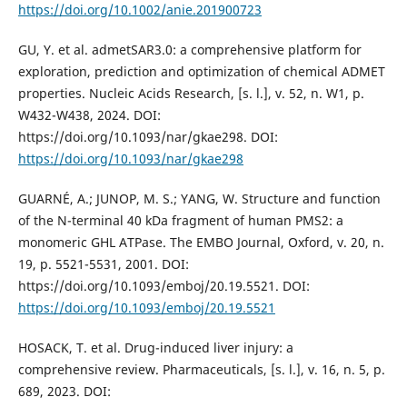
https://doi.org/10.1002/anie.201900723
GU, Y. et al. admetSAR3.0: a comprehensive platform for
exploration, prediction and optimization of chemical ADMET
properties. Nucleic Acids Research, [s. l.], v. 52, n. W1, p.
W432-W438, 2024. DOI:
https://doi.org/10.1093/nar/gkae298. DOI:
https://doi.org/10.1093/nar/gkae298
GUARNÉ, A.; JUNOP, M. S.; YANG, W. Structure and function
of the N-terminal 40 kDa fragment of human PMS2: a
monomeric GHL ATPase. The EMBO Journal, Oxford, v. 20, n.
19, p. 5521-5531, 2001. DOI:
https://doi.org/10.1093/emboj/20.19.5521. DOI:
https://doi.org/10.1093/emboj/20.19.5521
HOSACK, T. et al. Drug-induced liver injury: a
comprehensive review. Pharmaceuticals, [s. l.], v. 16, n. 5, p.
689, 2023. DOI: