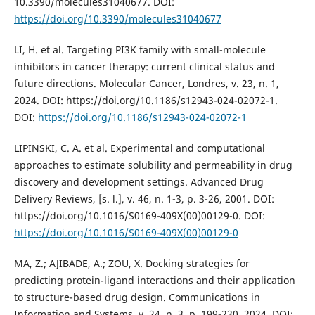
10.3390/molecules31040677. DOI:
https://doi.org/10.3390/molecules31040677
LI, H. et al. Targeting PI3K family with small-molecule
inhibitors in cancer therapy: current clinical status and
future directions. Molecular Cancer, Londres, v. 23, n. 1,
2024. DOI: https://doi.org/10.1186/s12943-024-02072-1.
DOI:
https://doi.org/10.1186/s12943-024-02072-1
LIPINSKI, C. A. et al. Experimental and computational
approaches to estimate solubility and permeability in drug
discovery and development settings. Advanced Drug
Delivery Reviews, [s. l.], v. 46, n. 1-3, p. 3-26, 2001. DOI:
https://doi.org/10.1016/S0169-409X(00)00129-0. DOI:
https://doi.org/10.1016/S0169-409X(00)00129-0
MA, Z.; AJIBADE, A.; ZOU, X. Docking strategies for
predicting protein-ligand interactions and their application
to structure-based drug design. Communications in
Information and Systems, v. 24, n. 3, p. 199-230, 2024. DOI: