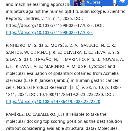
and machine learning approaches for identifying natural
inhibitors against the human αβIII tubulin isotype. Scientific
Reports, Londres, v. 15, n. 1, 2025. DOI:
https://doi.org/10.1038/s41598-025-17708-5. DOI:
https://doi.org/10.1038/s41598-025-17708-5
PINHEIRO, M. S. da S.; MOYSÉS, D. A.; GALUCIO, N. C. R.;
SANTOS, W. O.; PINA, J. R. S.; OLIVEIRA, L. C.; SILVA, S. Y. S.;
SILVA, S. da C.; FRAZÃO, N. F.; MARINHO, P. S. B.; NOVAIS, A.
L. F.; KHAYAT, A. S.; MARINHO, A. M. do R. Cytotoxic and
molecular evaluation of spilanthol obtained from Acmella
oleracea (L.) R.K. Jansen (jambu) in human gastric cancer
cells. Natural Product Research, [s. l.], v. 38, n. 10, p. 1806-
1811, 2024. DOI: 10.1080/14786419.2023.2222220. DOI:
https://doi.org/10.1080/14786419.2023.2222220
RAMÍREZ, D.; CABALLERO, J. Is it reliable to take the
molecular docking top scoring position as the best solution
without considering available structural data? Molecules,