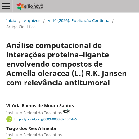
Início
/
Arquivos
/
v. 10 (2026): Publicação Contínua
/
Artigo Científico
Análise computacional de
interações proteína–ligante
envolvendo compostos de
Acmella oleracea (L.) R.K. Jansen
com relevância antitumoral
Vitória Ramos de Moura Santos
Instituto Federal do Tocantins
https://orcid.org/0009-0009-9295-9465
Tiago dos Reis Almeida
Instituto Federal do Tocantins