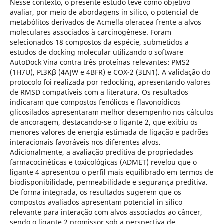
Nesse contexto, o presente estudo teve como objetivo
avaliar, por meio de abordagens in silico, o potencial de
metabólitos derivados de Acmella oleracea frente a alvos
moleculares associados à carcinogênese. Foram
selecionados 18 compostos da espécie, submetidos a
estudos de docking molecular utilizando o software
AutoDock Vina contra três proteínas relevantes: PMS2
(1H7U), PI3Kβ (4AJW e 4BFR) e COX-2 (3LN1). A validação do
protocolo foi realizada por redocking, apresentando valores
de RMSD compatíveis com a literatura. Os resultados
indicaram que compostos fenólicos e flavonoídicos
glicosilados apresentaram melhor desempenho nos cálculos
de ancoragem, destacando-se o ligante 2, que exibiu os
menores valores de energia estimada de ligação e padrões
interacionais favoráveis nos diferentes alvos.
Adicionalmente, a avaliação preditiva de propriedades
farmacocinéticas e toxicológicas (ADMET) revelou que o
ligante 4 apresentou o perfil mais equilibrado em termos de
biodisponibilidade, permeabilidade e segurança preditiva.
De forma integrada, os resultados sugerem que os
compostos avaliados apresentam potencial in silico
relevante para interação com alvos associados ao câncer,
sendo o ligante 2 promissor sob a perspectiva de