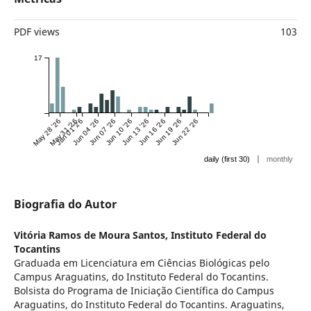
PDF views
103
17
May 28 '26
May 31 '26
Jun 01 '26
Jun 04 '26
Jun 07 '26
Jun 10 '26
Jun 13 '26
Jun 16 '26
Jun 19 '26
Jun 22 '26
|
daily (first 30)
monthly
Biografia do Autor
Vitória Ramos de Moura Santos,
Instituto Federal do
Tocantins
Graduada em Licenciatura em Ciências Biológicas pelo
Campus Araguatins, do Instituto Federal do Tocantins.
Bolsista do Programa de Iniciação Científica do Campus
Araguatins, do Instituto Federal do Tocantins. Araguatins,