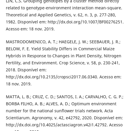
LIN, C.S. Grouping genotipes by a cluster method directly
related to genotype-environment interaction mean-square.
Theoretical and Applied Genetics, v. 62, n. 3, p. 277-280,
1982. Disponível em: http://dx.doi.org/10.1007/BF00276251.
Acesso em: 18 nov. 2019.
MASTRODOMENICO, A. T.; HAEGELE, J. W.; SEEBAUER, J. R.;
BELOW, F. E. Yield Stability Differs in Commercial Maize
Hybrids in Response to Changes in Plant Density, Nitrogen
Fertility, and Environment. Crop Science, v. 58, p. 230-241,
2018. Disponível em:
http://dx.doi.org/10.2135/cropsci2017.06.0340. Acesso em:
18 nov. 2019.
MATTA, L. B.; CRUZ, C. D.; SANTOS, I. A.; CARVALHO, C. G. P.;
BORBA FILHO, A. B.; ALVES, A. D.; Optimum environment
number for the national sunflower trials network. Acta
Scientiarum. Agronomy, v. 42, e42792, 2020. Disponível em:
http://dx.doi.org/10.4025/actasciagron.v42i1.42792. Acesso