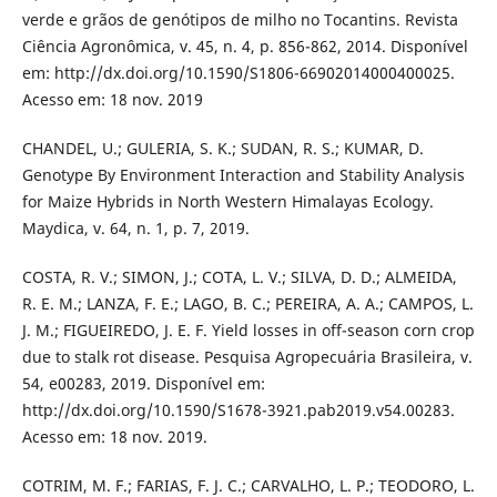
verde e grãos de genótipos de milho no Tocantins. Revista
Ciência Agronômica, v. 45, n. 4, p. 856-862, 2014. Disponível
em: http://dx.doi.org/10.1590/S1806-66902014000400025.
Acesso em: 18 nov. 2019
CHANDEL, U.; GULERIA, S. K.; SUDAN, R. S.; KUMAR, D.
Genotype By Environment Interaction and Stability Analysis
for Maize Hybrids in North Western Himalayas Ecology.
Maydica, v. 64, n. 1, p. 7, 2019.
COSTA, R. V.; SIMON, J.; COTA, L. V.; SILVA, D. D.; ALMEIDA,
R. E. M.; LANZA, F. E.; LAGO, B. C.; PEREIRA, A. A.; CAMPOS, L.
J. M.; FIGUEIREDO, J. E. F. Yield losses in off-season corn crop
due to stalk rot disease. Pesquisa Agropecuária Brasileira, v.
54, e00283, 2019. Disponível em:
http://dx.doi.org/10.1590/S1678-3921.pab2019.v54.00283.
Acesso em: 18 nov. 2019.
COTRIM, M. F.; FARIAS, F. J. C.; CARVALHO, L. P.; TEODORO, L.