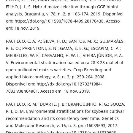
FILHO, J. L. S. Hybrid maize selection through GGE biplot
analysis. Bragantia, v. 78, n. 2, p. 166-174, 2019. Disponível
em: https://doi.org/10.1590/1678-4499.20170438. Acesso
em: 18 nov. 2019.
PACHECO, C. A. P.; SILVA, H. D.; SANTOS, M. X.; GUIMARÃES,
P. E. O.; PARENTONI, S. N.; GAMA, E. E. G.; ESCAPIM, C. A.;
MEIRELLES, W. F.; CARVALHO, H. W. L.; VIEIRA JÚNIOR, P. A.
V. Environmental stratification based on a 28 X 28 diallel of
open-pollinated maizes varieties. Crop Breeding and
applied biotechnology, v. 8, n. 3, p. 259-264, 2008.
Disponível em: http://dx.doi.org/10.12702/1984-
7033.v08n04a01. Acesso em: 18 nov. 2019.
PACHECO, R. M.; DUARTE, J. B.; BRANQUINHO, R. G.; SOUZA,
P. I. D. M. Environmental stratifications for soybean cultivar
recommendation and its consistency over time. Genetics
and Molecular Research, v. 16, n. 3, gmr16039693, 2017.
Disponível em: http://dx.doi.org/10.4238/gmr16039693.