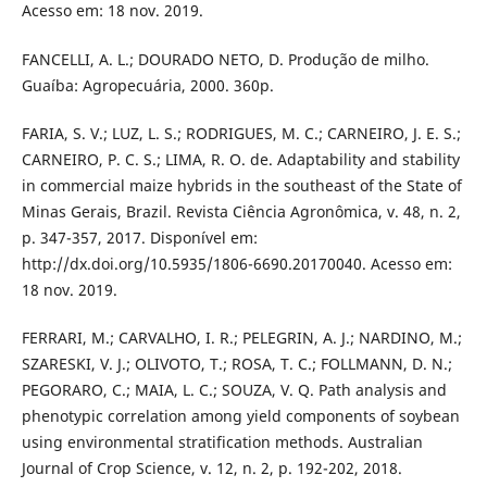
Acesso em: 18 nov. 2019.
FANCELLI, A. L.; DOURADO NETO, D. Produção de milho.
Guaíba: Agropecuária, 2000. 360p.
FARIA, S. V.; LUZ, L. S.; RODRIGUES, M. C.; CARNEIRO, J. E. S.;
CARNEIRO, P. C. S.; LIMA, R. O. de. Adaptability and stability
in commercial maize hybrids in the southeast of the State of
Minas Gerais, Brazil. Revista Ciência Agronômica, v. 48, n. 2,
p. 347-357, 2017. Disponível em:
http://dx.doi.org/10.5935/1806-6690.20170040. Acesso em:
18 nov. 2019.
FERRARI, M.; CARVALHO, I. R.; PELEGRIN, A. J.; NARDINO, M.;
SZARESKI, V. J.; OLIVOTO, T.; ROSA, T. C.; FOLLMANN, D. N.;
PEGORARO, C.; MAIA, L. C.; SOUZA, V. Q. Path analysis and
phenotypic correlation among yield components of soybean
using environmental stratification methods. Australian
Journal of Crop Science, v. 12, n. 2, p. 192-202, 2018.