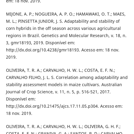
em: 18 nov. 2019.
MIJONE, A. P.; NOGUEIRA, A. P. O.; HAMAWAKI, O. T.; MAES,
M. L.; PINSETTA JUNIOR, J. S. Adaptability and stability of
corn hybrids in the off season across various agricultural
regions in Brazil. Genetics and Molecular Research, v. 18, n.
3, gmr18193, 2019. Disponível em:
http://dx.doi.org/10.4238/gmr18193. Acesso em: 18 nov.
2019.
OLIVEIRA, T. R. A.; CARVALHO, H. W. L.; COSTA, E. F. N.;
CARVALHO FILHO, J. L. S. Correlation among adaptability and
stability assessment models in maize cultivars. Australian
Journal of Crop Science, v. 11, n. 5, p. 516-521, 2017.
Disponível em:
http://dx.doi.org/10.21475/ajcs.17.11.05.p304. Acesso em:
18 nov. 2019.
OLIVEIRA, T. R. A.; CARVALHO, H. W. L.; OLIVEIRA, G. H. F.;
COSTA, E. F. N.; GRANIVA, G. A.; SANTOS, R. D.; CARVALHO