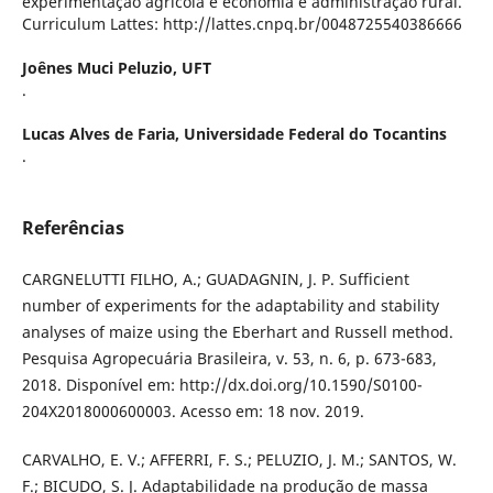
experimentação agrícola e economia e administração rural.
Curriculum Lattes: http://lattes.cnpq.br/0048725540386666
Joênes Muci Peluzio,
UFT
.
Lucas Alves de Faria,
Universidade Federal do Tocantins
.
Referências
CARGNELUTTI FILHO, A.; GUADAGNIN, J. P. Sufficient
number of experiments for the adaptability and stability
analyses of maize using the Eberhart and Russell method.
Pesquisa Agropecuária Brasileira, v. 53, n. 6, p. 673-683,
2018. Disponível em: http://dx.doi.org/10.1590/S0100-
204X2018000600003. Acesso em: 18 nov. 2019.
CARVALHO, E. V.; AFFERRI, F. S.; PELUZIO, J. M.; SANTOS, W.
F.; BICUDO, S. J. Adaptabilidade na produção de massa