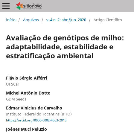
Início
/
Arquivos
/
v. 4 n. 2: abr./jun. 2020
/
Artigo Científico
Avaliação de genótipos de milho:
adaptabilidade, estabilidade e
estratificação ambiental
Flávio Sérgio Afférri
UFSCar
Michel Antônio Dotto
GDM Seeds
Edmar Vinicius de Carvalho
Instituto Federal do Tocantins (IFTO)
https://orcid.org/0000-0002-4563-2015
Joênes Muci Peluzio