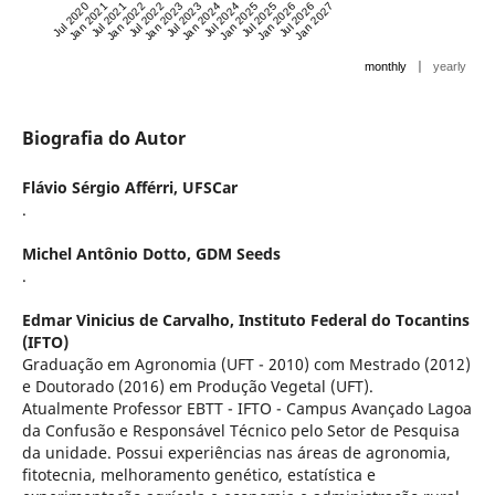
Jul 2020
Jan 2021
Jul 2021
Jan 2022
Jul 2022
Jan 2023
Jul 2023
Jan 2024
Jul 2024
Jan 2025
Jul 2025
Jan 2026
Jul 2026
Jan 2027
|
monthly
yearly
Biografia do Autor
Flávio Sérgio Afférri,
UFSCar
.
Michel Antônio Dotto,
GDM Seeds
.
Edmar Vinicius de Carvalho,
Instituto Federal do Tocantins
(IFTO)
Graduação em Agronomia (UFT - 2010) com Mestrado (2012)
e Doutorado (2016) em Produção Vegetal (UFT).
Atualmente Professor EBTT - IFTO - Campus Avançado Lagoa
da Confusão e Responsável Técnico pelo Setor de Pesquisa
da unidade. Possui experiências nas áreas de agronomia,
fitotecnia, melhoramento genético, estatística e