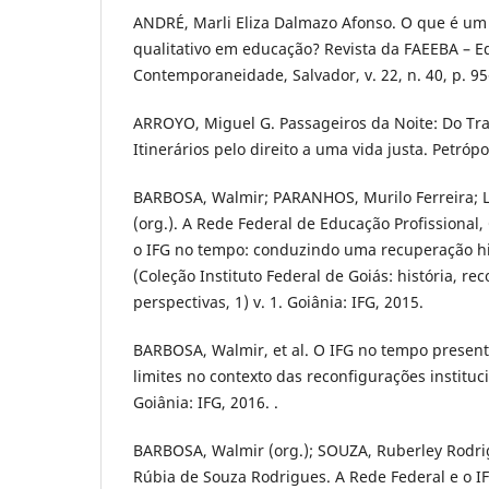
ANDRÉ, Marli Eliza Dalmazo Afonso. O que é um
qualitativo em educação? Revista da FAEEBA – E
Contemporaneidade, Salvador, v. 22, n. 40, p. 95-
ARROYO, Miguel G. Passageiros da Noite: Do Tra
Itinerários pelo direito a uma vida justa. Petrópol
BARBOSA, Walmir; PARANHOS, Murilo Ferreira; 
(org.). A Rede Federal de Educação Profissional, 
o IFG no tempo: conduzindo uma recuperação his
(Coleção Instituto Federal de Goiás: história, re
perspectivas, 1) v. 1. Goiânia: IFG, 2015.
BARBOSA, Walmir, et al. O IFG no tempo present
limites no contexto das reconfigurações instituc
Goiânia: IFG, 2016. .
BARBOSA, Walmir (org.); SOUZA, Ruberley Rodr
Rúbia de Souza Rodrigues. A Rede Federal e o I