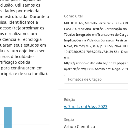
clusão. Utilizamos os
os dados por meio da
Como Citar
emiestruturada. Durante o
isa, identificamos a
MILHOMENS, Marcelo Ferreira; RIBEIRO D
desse (re)aproximar os
CASTRO, Mad’Ana Desirée. Certificação do
os e realizamos um
Técnico Integrado em Transporte de Carga
 Ciência e Tecnologia
Implicações na Vida dos Egressos.
Revista 
inuaram seus estudos em
Novo
, Palmas, v. 7, n. 4, p. 39–56, 2024. DO
da era um objetivo a ser
10.47236/2594-7036.2023.v7.i4.39-56p. Disp
eras dificuldades
em:
tificação obtida
https://sitionovo.ifto.edu.br/index.php/si
s para continuarem em
o/article/view/1336. Acesso em: 6 ago. 202
rópria e de sua família).
Fomatos de Citação
Edição
v. 7 n. 4: out/dez. 2023
Seção
Artigo Científico