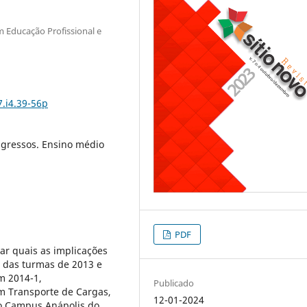
 Educação Profissional e
7.i4.39-56p
Egressos. Ensino médio
PDF
gar quais as implicações
s das turmas de 2013 e
m 2014-1,
Publicado
m Transporte de Cargas,
12-01-2024
do Campus Anápolis do