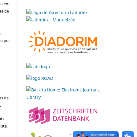
ado em
es de
á
ão por
e
e
as de
.
is
ista,