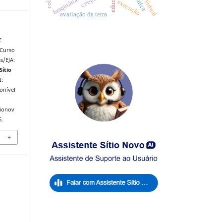
execução
avaliação da terra
E
 Curso
s/EJA:
Sítio
I:
onível
tionov
6.