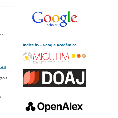
 de
Índice h5 - Google Acadêmico
a
 4.0
ção e
o
é