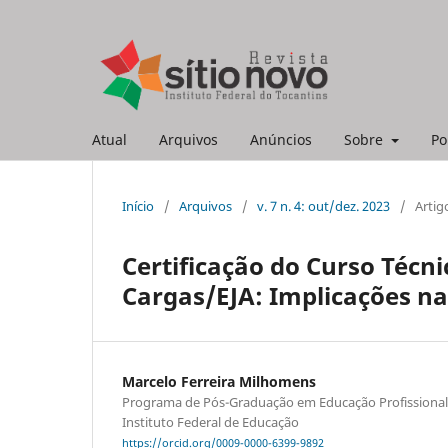
Atual
Arquivos
Anúncios
Sobre
Po
Início
/
Arquivos
/
v. 7 n. 4: out/dez. 2023
/
Artig
Certificação do Curso Técn
Cargas/EJA: Implicações na
Marcelo Ferreira Milhomens
Programa de Pós-Graduação em Educação Profissional 
Instituto Federal de Educação
https://orcid.org/0009-0000-6399-9892