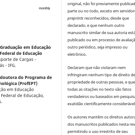
original, não foi previamente public
monthly
parte ou no todo, exceto em servidor
preprints
reconhecidos, desde que
declarado, e que nenhum outro
manuscrito similar de sua autoria est
publicado ou em processo de avaliaç
outro periódico, seja impresso ou
-Graduação em Educação
o Federal de Educação
eletrônico.
porte de Cargas -
s - IFG.
Declaram que não violaram nem
infringiram nenhum tipo de direito d
 doutora do Programa de
propriedade de outras pessoas, e qu
nológica (ProfEPT)
todas as citações no texto são fatos
ação em Educação
o Federal de Educação,
verdadeiros ou baseados em pesquis
s.
exatidão cientificamente considerável
Os autores mantêm os direitos autora
dos manuscritos publicados nesta rev
permitindo o uso irrestrito de seu