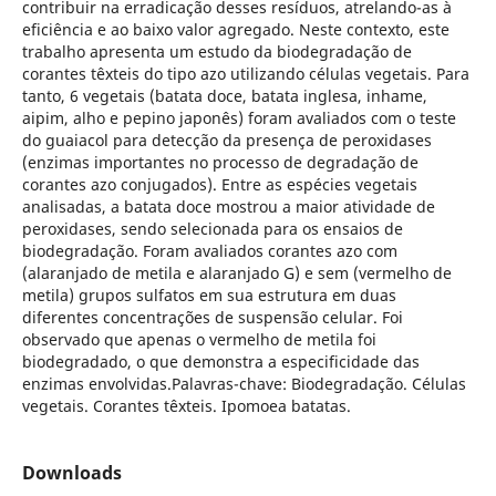
contribuir na erradicação desses resíduos, atrelando-as à
eficiência e ao baixo valor agregado. Neste contexto, este
trabalho apresenta um estudo da biodegradação de
corantes têxteis do tipo azo utilizando células vegetais. Para
tanto, 6 vegetais (batata doce, batata inglesa, inhame,
aipim, alho e pepino japonês) foram avaliados com o teste
do guaiacol para detecção da presença de peroxidases
(enzimas importantes no processo de degradação de
corantes azo conjugados). Entre as espécies vegetais
analisadas, a batata doce mostrou a maior atividade de
peroxidases, sendo selecionada para os ensaios de
biodegradação. Foram avaliados corantes azo com
(alaranjado de metila e alaranjado G) e sem (vermelho de
metila) grupos sulfatos em sua estrutura em duas
diferentes concentrações de suspensão celular. Foi
observado que apenas o vermelho de metila foi
biodegradado, o que demonstra a especificidade das
enzimas envolvidas.Palavras-chave: Biodegradação. Células
vegetais. Corantes têxteis. Ipomoea batatas.
Downloads