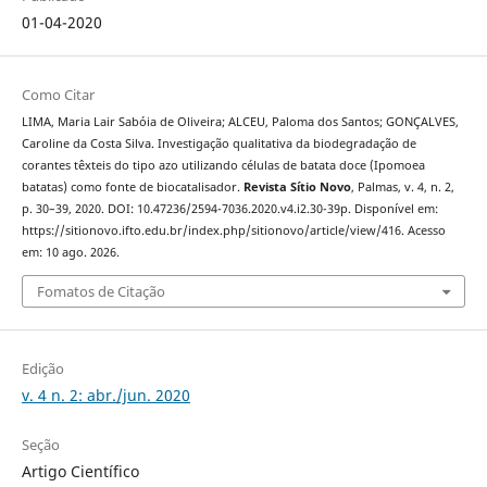
01-04-2020
Como Citar
LIMA, Maria Lair Sabóia de Oliveira; ALCEU, Paloma dos Santos; GONÇALVES,
Caroline da Costa Silva. Investigação qualitativa da biodegradação de
corantes têxteis do tipo azo utilizando células de batata doce (Ipomoea
batatas) como fonte de biocatalisador.
Revista Sítio Novo
, Palmas, v. 4, n. 2,
p. 30–39, 2020. DOI: 10.47236/2594-7036.2020.v4.i2.30-39p. Disponível em:
https://sitionovo.ifto.edu.br/index.php/sitionovo/article/view/416. Acesso
em: 10 ago. 2026.
Fomatos de Citação
Edição
v. 4 n. 2: abr./jun. 2020
Seção
Artigo Científico