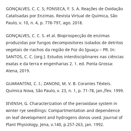
GONÇALVES, C. C. S; FONSECA, F. S. A. Reações de Oxidação
Catalisadas por Enzimas. Revista Virtual de Química, São
Paulo, v. 10, n. 4, p. 778-797, ago. 2018.
GONÇALVES, C. C. S. et al. Bioprospecção de enzimas
produzidas por fungos decompositores isolados de detritos
vegetais de riachos da região de Foz do Iguaçu – PR. In:
SANTOS, C. C. (org.). Estudos interdisciplinares nas ciências
exatas e da terra e engenharias 2. 1. ed. Ponta Grossa:
Atena, 2019.
GUARANTINI, C. I.; ZANONI, M. V. B. Corantes Têxteis.
Química Nova, São Paulo, v. 23, n. 1, p. 71-78, jan./fev. 1999.
IEVINSH, G. Characterization of the peroxidase system in
winter rye seedlings: Compartmentation and dependence
on leaf development and hydrogens donos used. Journal of
Plant Physiology, Jena, v.140, p.257-263, jan. 1992.