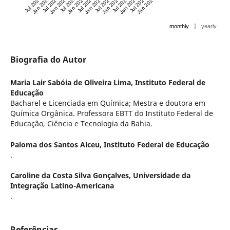
Jul 2020
Jan 2021
Jul 2021
Jan 2022
Jul 2022
Jan 2023
Jul 2023
Jan 2024
Jul 2024
Jan 2025
Jul 2025
Jan 2026
Jul 2026
Jan 2027
|
monthly
yearly
Biografia do Autor
Maria Lair Sabóia de Oliveira Lima,
Instituto Federal de
Educação
Bacharel e Licenciada em Química; Mestra e doutora em
Química Orgânica. Professora EBTT do Instituto Federal de
Educação, Ciência e Tecnologia da Bahia.
Paloma dos Santos Alceu,
Instituto Federal de Educação
.
Caroline da Costa Silva Gonçalves,
Universidade da
Integração Latino-Americana
.
Referências