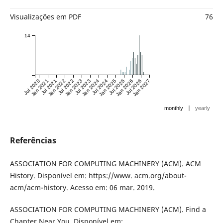
Visualizações em PDF
76
14
Jul 2020
Jan 2021
Jul 2021
Jan 2022
Jul 2022
Jan 2023
Jul 2023
Jan 2024
Jul 2024
Jan 2025
Jul 2025
Jan 2026
Jul 2026
Jan 2027
|
monthly
yearly
Referências
ASSOCIATION FOR COMPUTING MACHINERY (ACM). ACM
History. Disponível em: https://www. acm.org/about-
acm/acm-history. Acesso em: 06 mar. 2019.
ASSOCIATION FOR COMPUTING MACHINERY (ACM). Find a
Chapter Near You. Disponível em: