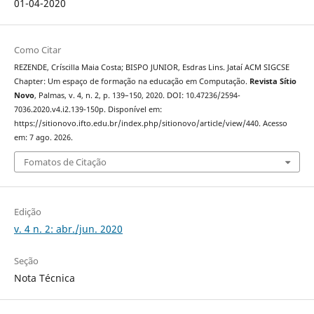
01-04-2020
Como Citar
REZENDE, Críscilla Maia Costa; BISPO JUNIOR, Esdras Lins. Jataí ACM SIGCSE
Chapter: Um espaço de formação na educação em Computação.
Revista Sítio
Novo
, Palmas, v. 4, n. 2, p. 139–150, 2020. DOI: 10.47236/2594-
7036.2020.v4.i2.139-150p. Disponível em:
https://sitionovo.ifto.edu.br/index.php/sitionovo/article/view/440. Acesso
em: 7 ago. 2026.
Fomatos de Citação
Edição
v. 4 n. 2: abr./jun. 2020
Seção
Nota Técnica