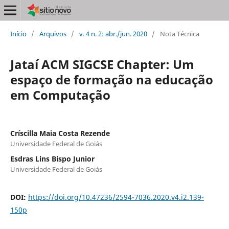
Início
/
Arquivos
/
v. 4 n. 2: abr./jun. 2020
/
Nota Técnica
Jataí ACM SIGCSE Chapter: Um
espaço de formação na educação
em Computação
Críscilla Maia Costa Rezende
Universidade Federal de Goiás
Esdras Lins Bispo Junior
Universidade Federal de Goiás
DOI:
https://doi.org/10.47236/2594-7036.2020.v4.i2.139-
150p