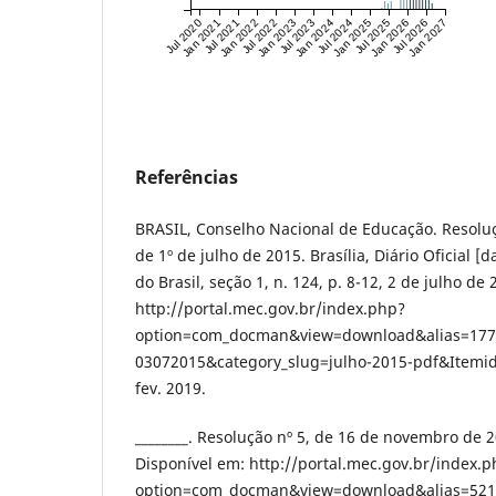
Jul 2020
Jan 2021
Jul 2021
Jan 2022
Jul 2022
Jan 2023
Jul 2023
Jan 2024
Jul 2024
Jan 2025
Jul 2025
Jan 2026
Jul 2026
Jan 2027
Referências
BRASIL, Conselho Nacional de Educação. Resolu
de 1º de julho de 2015. Brasília, Diário Oficial [
do Brasil, seção 1, n. 124, p. 8-12, 2 de julho de
http://portal.mec.gov.br/index.php?
option=com_docman&view=download&alias=1771
03072015&category_slug=julho-2015-pdf&Itemid
fev. 2019.
________. Resolução nº 5, de 16 de novembro de 20
Disponível em: http://portal.mec.gov.br/index.
option=com_docman&view=download&alias=5210