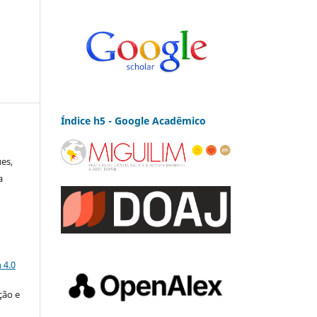
Índice h5 - Google Acadêmico
es,
a
a
 4.0
ção e