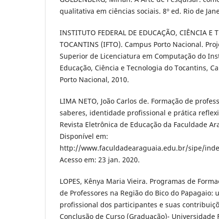
qualitativa em ciências sociais. 8º ed. Rio de Jan
INSTITUTO FEDERAL DE EDUCAÇÃO, CIÊNCIA E
TOCANTINS (IFTO). Campus Porto Nacional. Proj
Superior de Licenciatura em Computação do Inst
Educação, Ciência e Tecnologia do Tocantins, C
Porto Nacional, 2010.
LIMA NETO, João Carlos de. Formação de profes
saberes, identidade profissional e prática reflex
Revista Eletrônica de Educação da Faculdade Arag
Disponível em:
http://www.faculdadearaguaia.edu.br/sipe/inde
Acesso em: 23 jan. 2020.
LOPES, Kênya Maria Vieira. Programas de Formaç
de Professores na Região do Bico do Papagaio: 
profissional dos participantes e suas contribuiç
Conclusão de Curso (Graduação)- Universidade F