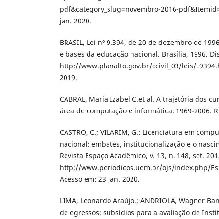
pdf&category_slug=novembro-2016-pdf&Itemid=
jan. 2020.
BRASIL, Lei nº 9.394, de 20 de dezembro de 1996:
e bases da educação nacional. Brasília, 1996. Di
http://www.planalto.gov.br/ccivil_03/leis/L9394.
2019.
CABRAL, Maria Izabel C.et al. A trajetória dos c
área de computação e informática: 1969-2006. Ri
CASTRO, C.; VILARIM, G.: Licenciatura em compu
nacional: embates, institucionalização e o nasc
Revista Espaço Acadêmico, v. 13, n. 148, set. 201
http://www.periodicos.uem.br/ojs/index.php/E
Acesso em: 23 jan. 2020.
LIMA, Leonardo Araújo.; ANDRIOLA, Wagner B
de egressos: subsídios para a avaliação de Insti