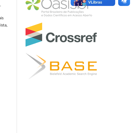
.
is
ista,