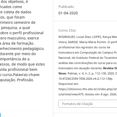
dos objetivos, é
ificados como
Publicado
e coleta de dados
01-04-2020
dos, que foram
primeiro semestre de
 pesquisa, a qual
Como Citar
bre o perfil profissional
RODRIGUES, Lucas Dias; LOPES, Kenya Mar
nero masculino, exerce
Vieira; DARSIE, Marta Maria Pontin. O perfi
a área de formação.
profissional dos egressos do curso de
conhecimento pedagógico,
licenciatura em Computação do Campus P
 docente por meio do
Nacional, do Instituto Federal do Tocantin
 importância de a
análise das contribuições do curso para os
ressos, de modo que estes
licenciados em atuação docente.
Revista Sí
vida profissional bem
Novo
, Palmas, v. 4, n. 2, p. 112–130, 2020. 
o curso.Palavras-chave:
10.47236/2594-7036.2020.v4.i2.112-130p.
putação. Profissão.
Disponível em:
https://sitionovo.ifto.edu.br/index.php/si
o/article/view/475. Acesso em: 8 ago. 2026
Fomatos de Citação