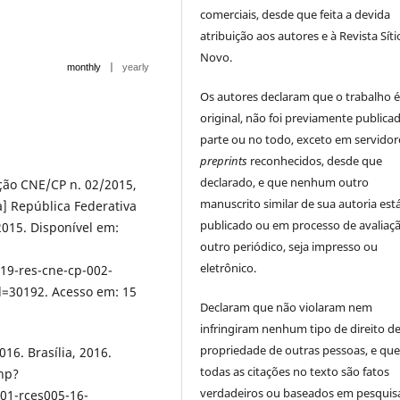
comerciais, desde que feita a devida
atribuição aos autores e à Revista Síti
Novo.
|
monthly
yearly
Os autores declaram que o trabalho 
original, não foi previamente public
parte ou no todo, exceto em servidor
preprints
reconhecidos, desde que
declarado, e que nenhum outro
ção CNE/CP n. 02/2015,
manuscrito similar de sua autoria est
da] República Federativa
publicado ou em processo de avaliaç
 2015. Disponível em:
outro periódico, seja impresso ou
eletrônico.
9-res-cne-cp-002-
=30192. Acesso em: 15
Declaram que não violaram nem
infringiram nenhum tipo de direito d
propriedade de outras pessoas, e qu
16. Brasília, 2016.
todas as citações no texto são fatos
php?
verdadeiros ou baseados em pesquis
1-rces005-16-