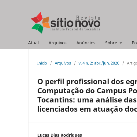
Atual
Arquivos
Anúncios
Sobre
Po
Início
/
Arquivos
/
v. 4 n. 2: abr./jun. 2020
/
Artig
O perfil profissional dos e
Computação do Campus Port
Tocantins: uma análise das
licenciados em atuação do
Lucas Dias Rodrigues