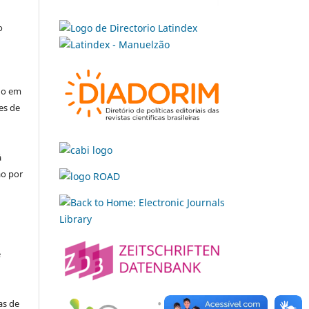
o
é
ado em
es de
á
ão por
e
e
as de