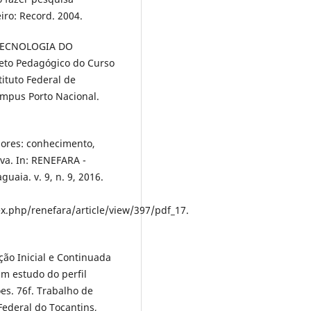
eiro: Record. 2004.
 TECNOLOGIA DO
eto Pedagógico do Curso
ituto Federal de
ampus Porto Nacional.
sores: conhecimento,
iva. In: RENEFARA -
uaia. v. 9, n. 9, 2016.
x.php/renefara/article/view/397/pdf_17.
ão Inicial e Continuada
um estudo do perfil
ões. 76f. Trabalho de
ederal do Tocantins,