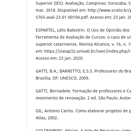
Superior (IES). Avaliação, Campinas; Sorocaba, SP,
mar. 2018. Disponível em: http://www.scielo.br
5765-aval-23-01-00104.pdf. Acesso em: 23 jan. 2
ESPARTEL, Lélis Balestrin. O Uso de Opinião do
Ferramenta de Avaliação de Cursos: o caso de u
superior catarinense. Revista Alcance, v. 16, n. 
em: https://siaiap32.univali.br/seer/index.php/r
Acesso em: 23 jan. 2020.
GATTI, B.A.; BARRETTO, E.S.S. Professores do Bra
Brasília, DF: UNESCO, 2009.
GATTI, Bernadete. Formação de professores e Ca
movimento de renovação. 2 ed. São Paulo: Autor
GIL, Antonio Carlos. Como elaborar projetos de p
Atlas, 2002.
GOLDENBERG, Mirian. A Arte de Pesquisar: como