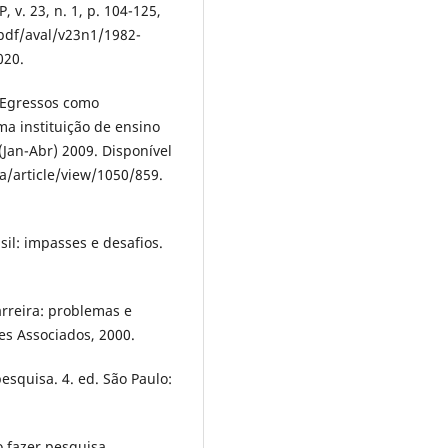
 v. 23, n. 1, p. 104-125,
/pdf/aval/v23n1/1982-
020.
s Egressos como
ma instituição de ensino
1(Jan-Abr) 2009. Disponível
a/article/view/1050/859.
sil: impasses e desafios.
rreira: problemas e
es Associados, 2000.
esquisa. 4. ed. São Paulo:
 fazer pesquisa