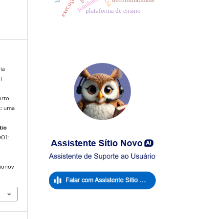
execução
pandemia
plataforma de ensino
ia
l
orto
s: uma
tio
DOI:
tionov
.